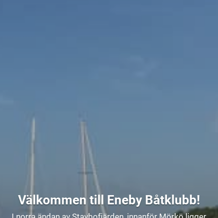
Välkommen till Eneby Båtklubb!
I norra ändan av Stavbofjärden, innanför Mörkö ligger