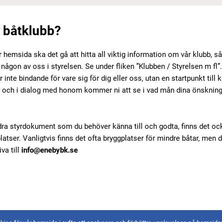
r båtklubb?
r hemsida ska det gå att hitta all viktig information om vår klubb, så
 någon av oss i styrelsen. Se under fliken ”Klubben / Styrelsen m fl”
nte bindande för vare sig för dig eller oss, utan en startpunkt till
g och i dialog med honom kommer ni att se i vad mån dina önskning
dra styrdokument som du behöver känna till och godta, finns det o
latser. Vanligtvis finns det ofta bryggplatser för mindre båtar, men 
iva till
info@enebybk.se