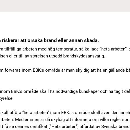
riskerar att orsaka brand eller annan skada.
a tillfälliga arbeten med hög temperatur, så kallade ”heta arbeten”, 
elsen eller till av styrelsen utsedd brandskyddsansvarig.
 förvaras inom EBK:s område är man skyldig att ha en gällande b
 inom EBK:s område skall ha nödvändiga kunskaper och ha tagit de
tyrelse.
skall utföra ”heta arbeten” inom EBK: s område skall även den inn
a arbeten. Medlemmen är då skyldig att informera om vilka regler s
 få se dennes certifikat (”Heta arbeten”, utfärdat av Svenska brandf