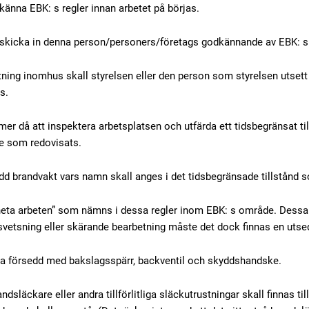
änna EBK: s regler innan arbetet på börjas.
kicka in denna person/personers/företags godkännande av EBK: s re
etning inomhus skall styrelsen eller den person som styrelsen utset
s.
 då att inspektera arbetsplatsen och utfärda ett tidsbegränsat tills
te som redovisats.
dd brandvakt vars namn skall anges i det tidsbegränsade tillstånd 
a ”heta arbeten” som nämns i dessa regler inom EBK: s område. Dessa
 svetsning eller skärande bearbetning måste det dock finnas en utse
vara försedd med bakslagsspärr, backventil och skyddshandske.
släckare eller andra tillförlitliga släckutrustningar skall finnas til