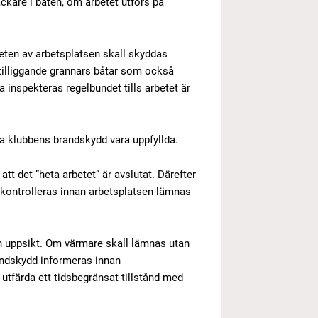
äckare i båten, om arbetet utförs på
rheten av arbetsplatsen skall skyddas
intilliggande grannars båtar som också
inspekteras regelbundet tills arbetet är
ta klubbens brandskydd vara uppfyllda.
t det ”heta arbetet” är avslutat. Därefter
t kontrolleras innan arbetsplatsen lämnas
an uppsikt. Om värmare skall lämnas utan
randskydd informeras innan
utfärda ett tidsbegränsat tillstånd med