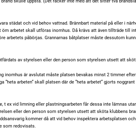
brand skulle uppstå. (Det räcker inte med att det sitter två brandsl
 vara städat och vid behov vattnad. Brännbart material på eller i nä
et öm arbetet skall utföras inomhus. Då krävs att även tillträde till 
re arbetets påbörjas. Grannarnas båtplatser måste dessutom kunna 
färdats av styrelsen eller den person som styrelsen utsett att skö
ng inomhus är avslutat måste platsen bevakas minst 2 timmer efter at
ga ”heta arbeten” skall platsen där de ”heta arbetet” gjorts noggran
, t ex vid limning eller plastningsarbeten får dessa inte lämnas ut
yrelsen eller den person som styrelsen utsett att sköta klubbens b
yddsansvarig kommer då att vid behov inspektera arbetsplatsen och 
te som redovisats.