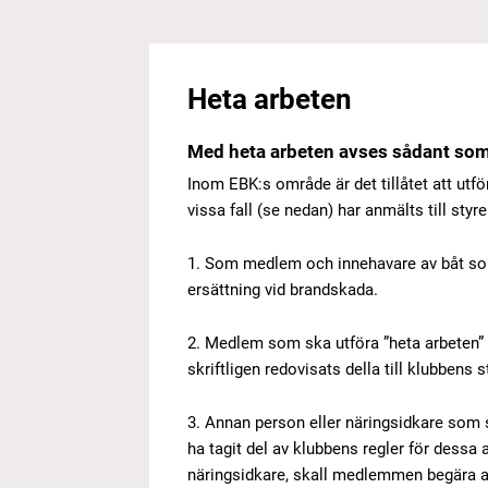
Heta arbeten
Med heta arbeten avses sådant som 
Inom EBK:s område är det tillåtet att utför
vissa fall (se nedan) har anmälts till styr
1. Som medlem och innehavare av båt som
ersättning vid brandskada.
2. Medlem som ska utföra ”heta arbeten”
skriftligen redovisats della till klubbens s
3. Annan person eller näringsidkare som 
ha tagit del av klubbens regler för dess
näringsidkare, skall medlemmen begära att