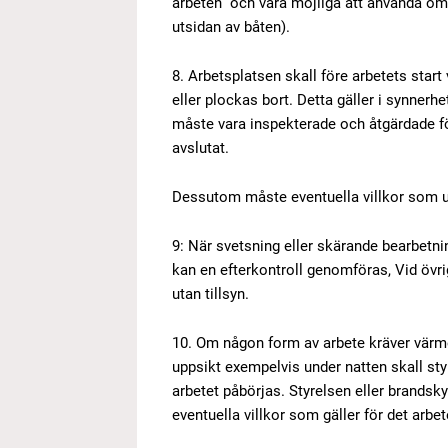
arbeten” och vara möjliga att använda om 
utsidan av båten).
8. Arbetsplatsen skall före arbetets start
eller plockas bort. Detta gäller i synnerh
måste vara inspekterade och åtgärdade fö
avslutat.
Dessutom måste eventuella villkor som ut
9: När svetsning eller skärande bearbetni
kan en efterkontroll genomföras, Vid övri
utan tillsyn.
10. Om någon form av arbete kräver värme
uppsikt exempelvis under natten skall st
arbetet påbörjas. Styrelsen eller brandsk
eventuella villkor som gäller för det arbe