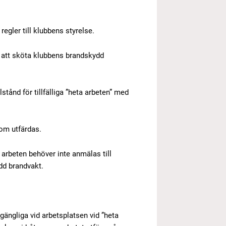
gler till klubbens styrelse.
t att sköta klubbens brandskydd
tånd för tillfälliga ”heta arbeten” med
som utfärdas.
 arbeten behöver inte anmälas till
dd brandvakt.
lgängliga vid arbetsplatsen vid ”heta