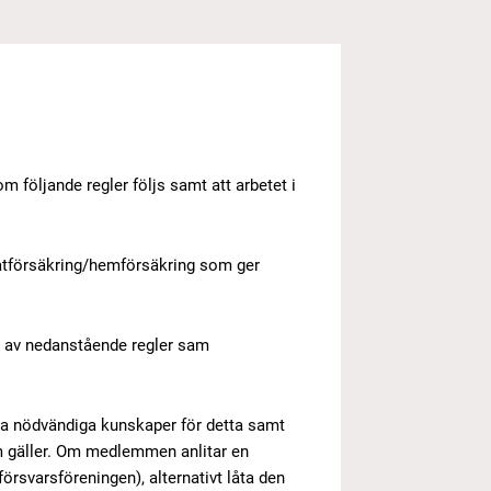
om följande regler följs samt att arbetet i
åtförsäkring/hemförsäkring som ger
l av nedanstående regler sam
eha nödvändiga kunskaper för detta samt
om gäller. Om medlemmen anlitar en
örsvarsföreningen), alternativt låta den